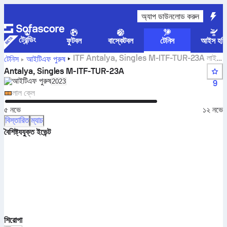
অ্যাপ ডাউনলোড করুন
ট্রেন্ডিং
ফুটবল
বাস্কেটবল
টেনিস
আইস হকি
ITF Antalya, Singles M-ITF-TUR-23A লাইভ
টেনিস
আইটিএফ পুরুষ
স্কোর, ফলাফল এবং ম্যাচ
Antalya, Singles M-ITF-TUR-23A
আইটিএফ পুরুষ
Select season in unique tournament header
2023
9
লাল ক্লে
৫ নভে
১২ নভে
বিস্তারিত
ম্যাচ
বৈশিষ্ট্যযুক্ত ইভেন্ট
শিরোপা