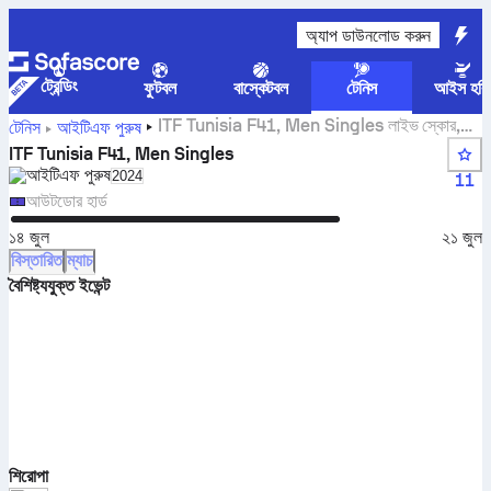
অ্যাপ ডাউনলোড করুন
ট্রেন্ডিং
ফুটবল
বাস্কেটবল
টেনিস
আইস হকি
ITF Tunisia F41, Men Singles লাইভ স্কোর,
টেনিস
আইটিএফ পুরুষ
ফলাফল এবং ম্যাচ
ITF Tunisia F41, Men Singles
আইটিএফ পুরুষ
Select season in unique tournament header
2024
11
আউটডোর হার্ড
১৪ জুল
২১ জুল
বিস্তারিত
ম্যাচ
বৈশিষ্ট্যযুক্ত ইভেন্ট
শিরোপা