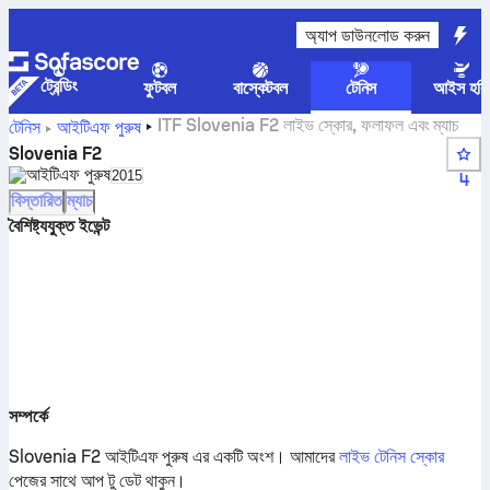
অ্যাপ ডাউনলোড করুন
ট্রেন্ডিং
ফুটবল
বাস্কেটবল
টেনিস
আইস হকি
ITF Slovenia F2 লাইভ স্কোর, ফলাফল এবং ম্যাচ
টেনিস
আইটিএফ পুরুষ
Slovenia F2
আইটিএফ পুরুষ
Select season in unique tournament header
2015
4
বিস্তারিত
ম্যাচ
বৈশিষ্ট্যযুক্ত ইভেন্ট
সম্পর্কে
Slovenia F2 আইটিএফ পুরুষ এর একটি অংশ।
আমাদের
লাইভ টেনিস স্কোর
পেজের সাথে আপ টু ডেট থাকুন।