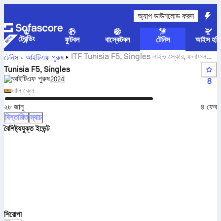
অ্যাপ ডাউনলোড করুন
ট্রেন্ডিং
ফুটবল
বাস্কেটবল
টেনিস
আইস হকি
ITF Tunisia F5, Singles লাইভ স্কোর, ফলাফল
টেনিস
আইটিএফ পুরুষ
এবং ম্যাচ
Tunisia F5, Singles
আইটিএফ পুরুষ
Select season in unique tournament header
2024
8
লাল ক্লে
২৮ জানু
৪ ফেব
বিস্তারিত
ম্যাচ
বৈশিষ্ট্যযুক্ত ইভেন্ট
শিরোপা