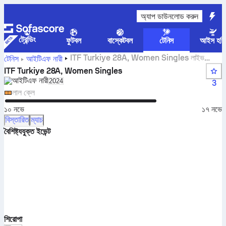
অ্যাপ ডাউনলোড করুন
ট্রেন্ডিং
ফুটবল
বাস্কেটবল
টেনিস
আইস হকি
ITF Turkiye 28A, Women Singles লাইভ
টেনিস
আইটিএফ নারী
স্কোর, ফলাফল এবং ম্যাচ
ITF Turkiye 28A, Women Singles
আইটিএফ নারী
Select season in unique tournament header
2024
3
লাল ক্লে
১০ নভে
১৭ নভে
বিস্তারিত
ম্যাচ
বৈশিষ্ট্যযুক্ত ইভেন্ট
শিরোপা