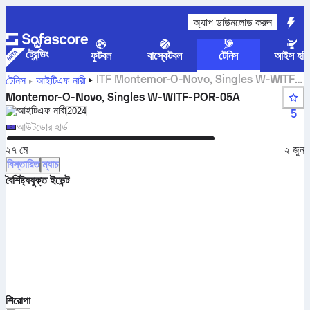
অ্যাপ ডাউনলোড করুন
ট্রেন্ডিং
ফুটবল
বাস্কেটবল
টেনিস
আইস হকি
ITF Montemor-O-Novo, Singles W-WITF-
টেনিস
আইটিএফ নারী
POR-05A লাইভ স্কোর, ফলাফল এবং ম্যাচ
Montemor-O-Novo, Singles W-WITF-POR-05A
আইটিএফ নারী
Select season in unique tournament header
2024
5
আউটডোর হার্ড
২৭ মে
২ জুন
বিস্তারিত
ম্যাচ
বৈশিষ্ট্যযুক্ত ইভেন্ট
শিরোপা