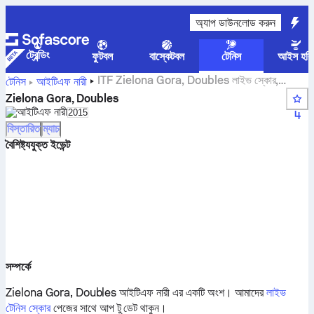
অ্যাপ ডাউনলোড করুন
ট্রেন্ডিং
ফুটবল
বাস্কেটবল
টেনিস
আইস হকি
ITF Zielona Gora, Doubles লাইভ স্কোর,
টেনিস
আইটিএফ নারী
ফলাফল এবং ম্যাচ
Zielona Gora, Doubles
আইটিএফ নারী
Select season in unique tournament header
2015
4
বিস্তারিত
ম্যাচ
বৈশিষ্ট্যযুক্ত ইভেন্ট
সম্পর্কে
Zielona Gora, Doubles আইটিএফ নারী এর একটি অংশ।
আমাদের
লাইভ
টেনিস স্কোর
পেজের সাথে আপ টু ডেট থাকুন।