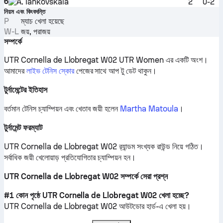
6
A. Iankovskaia
2
0-2
নিয়ম এবং কিংবদন্তি
P
ম্যাচ খেলা হয়েছে
W-L
জয়, পরাজয়
সম্পর্কে
UTR Cornella de Llobregat W02 UTR Women এর একটি অংশ।
আমাদের
লাইভ টেনিস স্কোর
পেজের সাথে আপ টু ডেট থাকুন।
টুর্নামেন্টের ইতিহাস
বর্তমান টেনিস চ্যাম্পিয়ন এবং খেতাব জয়ী হলেন
Martha Matoula
।
টুর্নামেন্ট ফরম্যাট
UTR Cornella de Llobregat W02 র‍্যান্ডম সংখ্যক রাউন্ড নিয়ে গঠিত।
সর্বাধিক জয়ী খেলোয়াড় প্রতিযোগিতার চ্যাম্পিয়ন হন।
UTR Cornella de Llobregat W02 সম্পর্কে সেরা প্রশ্ন
#1 কোন পৃষ্ঠে UTR Cornella de Llobregat W02 খেলা হচ্ছে?
UTR Cornella de Llobregat W02
আউটডোর হার্ড
-এ খেলা হয়।