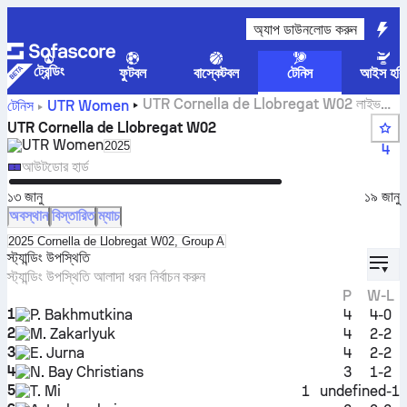
অ্যাপ ডাউনলোড করুন
ট্রেন্ডিং
ফুটবল
বাস্কেটবল
টেনিস
আইস হকি
UTR Cornella de Llobregat W02 লাইভ
টেনিস
UTR Women
স্কোর
UTR Cornella de Llobregat W02
UTR Women
Select season in unique tournament header
2025
4
আউটডোর হার্ড
১৩ জানু
১৯ জানু
অবস্থান
বিস্তারিত
ম্যাচ
Select standings table in tournament standings
2025 Cornella de Llobregat W02, Group A
displ
স্ট্যান্ডিং উপস্থিতি
স্ট্যান্ডিং উপস্থিতি আলাদা ধরন নির্বাচন করুন
P
W-L
1
P. Bakhmutkina
4
4-0
2
M. Zakarlyuk
4
2-2
3
E. Jurna
4
2-2
4
N. Bay Christians
3
1-2
5
T. Mi
1
undefined-1