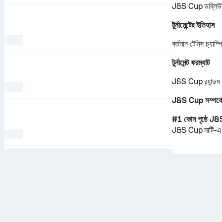
J&S Cup ডব্লিউ
টুর্নামেন্টের ইতিহাস
বর্তমান টেনিস চ্যাম
টুর্নামেন্ট ফরম্যাট
J&S Cup র‍্যান্ডম স
J&S Cup সম্পর্কে 
#1 কোন পৃষ্ঠে J&
J&S Cup
মাটি
-এ