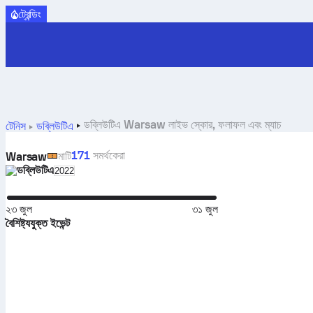
ট্রেন্ডিং
ডব্লিউটিএ Warsaw লাইভ স্কোর, ফলাফল এবং ম্যাচ
টেনিস
ডব্লিউটিএ
171
সমর্থকেরা
মাটি
Warsaw
ডব্লিউটিএ
Select season in unique tournament header
2022
২৩ জুল
৩১ জুল
বৈশিষ্ট্যযুক্ত ইভেন্ট