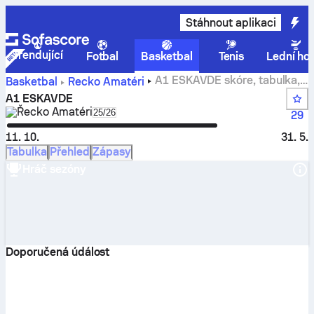
Stáhnout aplikaci
Trendující
Fotbal
Basketbal
Tenis
Lední ho
A1 ESKAVDE skóre, tabulka,
Basketbal
Řecko
Amatéri
rozpis zápasů, statistiky
A1 ESKAVDE
Řecko
Amatéri
Select season in unique tournament heade
25/26
29
11. 10.
31. 5.
Tabulka
Přehled
Zápasy
Hráč sezóny
Doporučená údálost