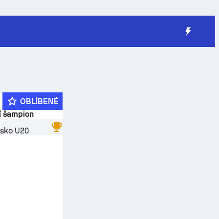
OBLÍBENÉ
í šampion
sko U20