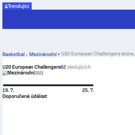
Trendující
U20 European Challengers skóre, 
Basketbal
Mezinárodní
U20 European Challengers
62
sledujících
Mezinárodní
Select season in unique tournament header
2021
19. 7.
25. 7.
Doporučená údálost