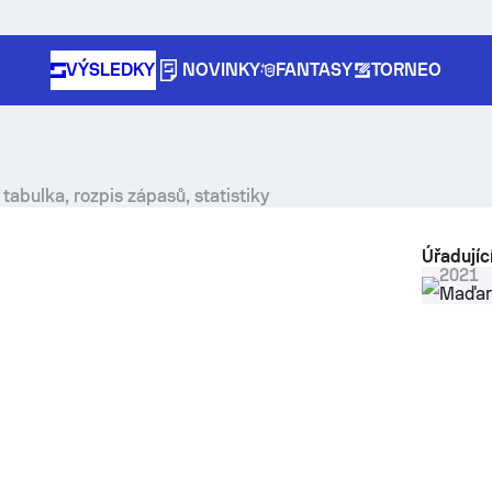
VÝSLEDKY
NOVINKY
FANTASY
TORNEO
tabulka, rozpis zápasů, statistiky
Úřadujíc
2021
Maďar