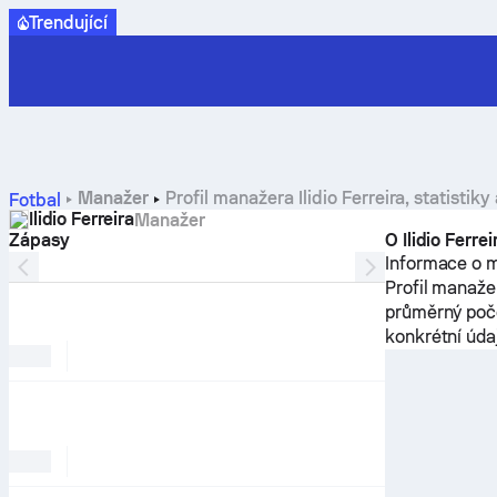
Trendující
Manažer
Profil manažera Ilidio Ferreira, statistiky 
Fotbal
Ilidio Ferreira
Manažer
Zápasy
O Ilidio Ferrei
Informace o m
Profil manaže
průměrný počet
konkrétní úda