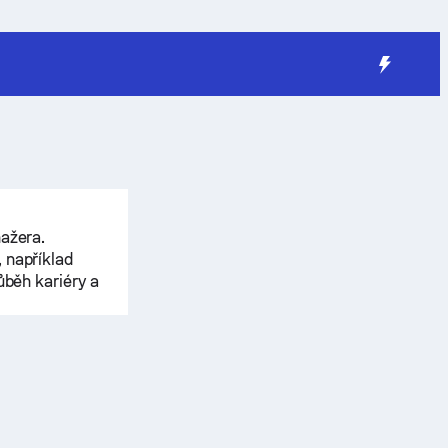
nažera.
 například
ůběh kariéry a