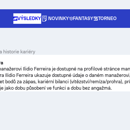
VÝSLEDKY
NOVINKY
FANTASY
TORNEO
a historie kariéry
ra
anažerovi Ilidio Ferreira je dostupné na profilové stránce ma
ra Ilidio Ferreira ukazuje dostupné údaje o daném manažerovi,
 bodů za zápas, kariérní bilanci (vítězství/remíza/prohra), pr
je jako dobu působení ve funkci a dobu bez angažmá.