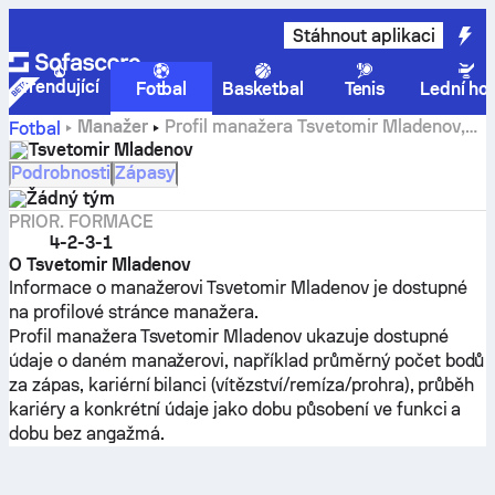
Stáhnout aplikaci
Trendující
Fotbal
Basketbal
Tenis
Lední ho
Manažer
Profil manažera Tsvetomir Mladenov,
Fotbal
statistiky a historie kariéry
Tsvetomir Mladenov
Podrobnosti
Zápasy
Žádný tým
PRIOR. FORMACE
4-2-3-1
O Tsvetomir Mladenov
Informace o manažerovi Tsvetomir Mladenov je dostupné
na profilové stránce manažera.
Profil manažera Tsvetomir Mladenov ukazuje dostupné
údaje o daném manažerovi, například průměrný počet bodů
za zápas, kariérní bilanci (vítězství/remíza/prohra), průběh
kariéry a konkrétní údaje jako dobu působení ve funkci a
dobu bez angažmá.