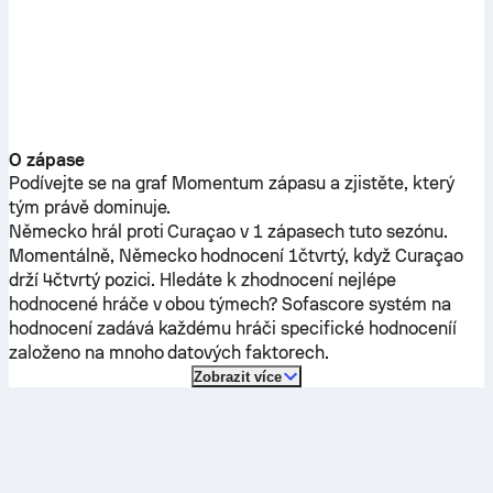
O zápase
Podívejte se na graf Momentum zápasu a zjistěte, který
tým právě dominuje.
Německo
hrál proti
Curaçao
v 1 zápasech tuto sezónu.
Momentálně,
Německo
hodnocení 1čtvrtý, když
Curaçao
drží 4čtvrtý pozici. Hledáte k zhodnocení nejlépe
hodnocené hráče v obou týmech? Sofascore systém na
hodnocení zadává každému hráči specifické hodnoceníí
založeno na mnoho datových faktorech.
Zobrazit více