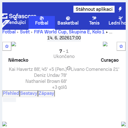
Stáhnout aplikaci
Trendující
Fotbal
Basketbal
Tenis
Lední ho
Fotbal
Svět
FIFA World Cup, Skupina E
,
Kolo 1
Německo
vs
Curaçao
– živé výsledky, vzájemné zápasy,
14. 6. 2026
17:00
tabulka a tip
7
-
1
Ukončeno
Německo
Curaçao
Kai Havertz
88', 45' +5 (Pen.)
Livano Comenencia
21'
Deniz Undav
78'
Nathaniel Brown
68'
+3 gólů
Přehled
Sestavy
Zápasy