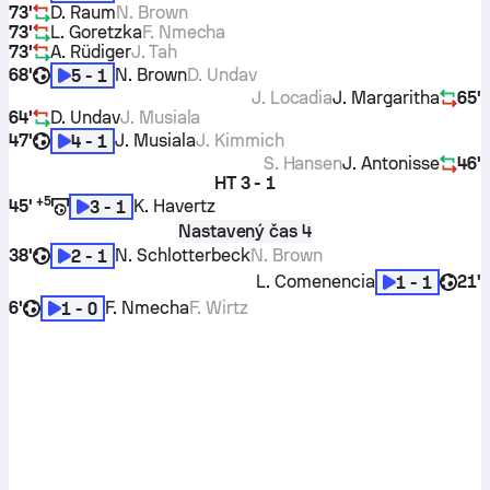
73'
D. Raum
N. Brown
73'
L. Goretzka
F. Nmecha
73'
A. Rüdiger
J. Tah
68'
N. Brown
D. Undav
5 - 1
J. Locadia
J. Margaritha
65'
64'
D. Undav
J. Musiala
47'
J. Musiala
J. Kimmich
4 - 1
S. Hansen
J. Antonisse
46'
HT
3 - 1
+
5
45'
K. Havertz
3 - 1
Nastavený čas 4
38'
N. Schlotterbeck
N. Brown
2 - 1
L. Comenencia
21'
1 - 1
6'
F. Nmecha
F. Wirtz
1 - 0