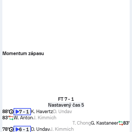
Momentum zápasu
FT
7 - 1
Nastavený čas 5
88'
K. Havertz
D. Undav
7 - 1
83'
W. Anton
J. Kimmich
T. Chong
G. Kastaneer
83'
78'
D. Undav
J. Kimmich
6 - 1