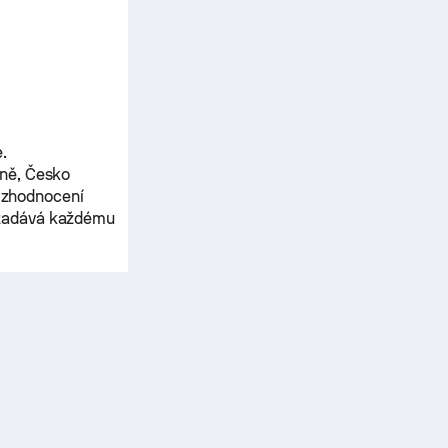
.
ně,
Česko
k zhodnocení
 zadává každému