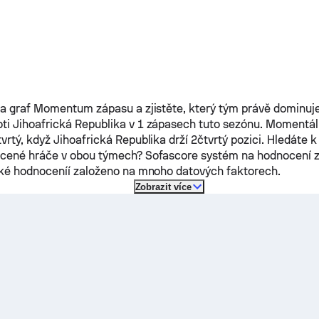
na graf Momentum zápasu a zjistěte, který tým právě dominuje
oti
Jihoafrická Republika
v 1 zápasech tuto sezónu.
Momentál
vrtý, když
Jihoafrická Republika
drží 2čtvrtý pozici. Hledáte 
ocené hráče v obou týmech? Sofascore systém na hodnocení
cké hodnoceníí založeno na mnoho datových faktorech.
Zobrazit více