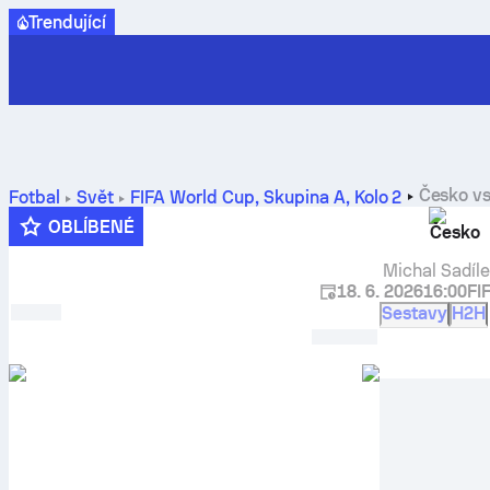
Trendující
Česko
v
Fotbal
Svět
FIFA World Cup, Skupina A
,
Kolo 2
OBLÍBENÉ
Česko
Michal Sadíl
18. 6. 2026
16:00
FI
Sestavy
H2H