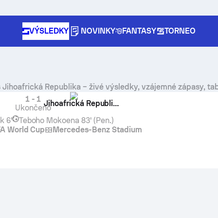
VÝSLEDKY
NOVINKY
FANTASY
TORNEO
s
Jihoafrická Republika
– živé výsledky, vzájemné zápasy, tab
1
-
1
Jihoafrická Republika
Ukončeno
ek
6'
Teboho Mokoena
83' (Pen.)
FA World Cup
Mercedes-Benz Stadium