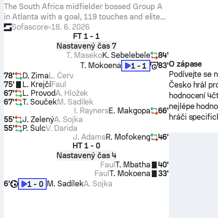
The South Africa midfielder bossed Group A
in Atlanta with a goal, 119 touches and elite
passing. See the full numbers behind his
Sofascore
18. 6. 2026
FT
1 - 1
Sofascore Rating 8.
Nastavený čas 7
T. Maseko
K. Sebelebele
84'
O zápase
T. Mokoena
83'
1 - 1
Podívejte se 
78'
D. Zima
L. Červ
75'
L. Krejčí
Faul
Česko
hrál pr
67'
L. Provod
A. Hložek
hodnocení 4čt
67'
T. Souček
M. Sadílek
nejlépe hodn
I. Rayners
E. Makgopa
66'
hráči specifi
55'
J. Zelený
A. Sojka
55'
P. Šulc
V. Darida
J. Adams
R. Mofokeng
46'
HT
1 - 0
Nastavený čas 4
Faul
T. Mbatha
40'
Faul
T. Mokoena
33'
6'
M. Sadílek
A. Sojka
1 - 0