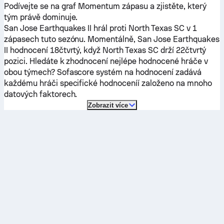
Podívejte se na graf Momentum zápasu a zjistěte, který
tým právě dominuje.
San Jose Earthquakes II
hrál proti
North Texas SC
v 1
zápasech tuto sezónu.
Momentálně,
San Jose Earthquakes
II
hodnocení 18čtvrtý, když
North Texas SC
drží 22čtvrtý
pozici. Hledáte k zhodnocení nejlépe hodnocené hráče v
obou týmech? Sofascore systém na hodnocení zadává
každému hráči specifické hodnoceníí založeno na mnoho
datových faktorech.
Zobrazit více