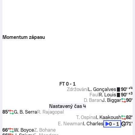
Momentum zápasu
FT
0 - 1
+
4
Zdržování
L. Gonçalves
90'
+
3
Faul
R. Louis
90'
D. Baran
J. Biggar
90'
Nastavený čas 4
85'
G. B. Serra
R. Rajagopal
T. Ospina
I. Kaakoush
82'
E. Newman
I. Charles
71'
0 - 1
66'
W. Boyce
Z. Bohane