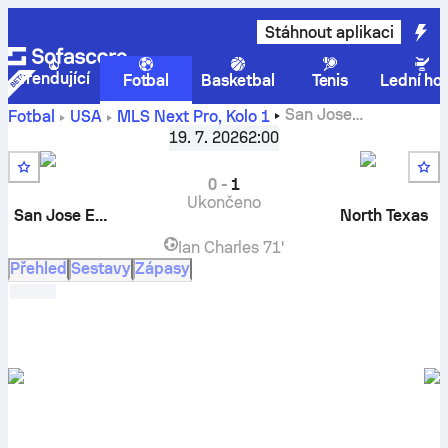
Stáhnout aplikaci
Trendující
Fotbal
Basketbal
Tenis
Lední ho
San Jose
Fotbal
USA
MLS Next Pro
,
Kolo 1
Earthquakes II
vs
North Texas SC
– živé výsledky,
19. 7. 2026
2:00
vzájemné zápasy, tabulka a tip
0
-
1
Ukončeno
San Jose Earthquakes II
North Texas
Ian Charles
71'
Přehled
Sestavy
Zápasy