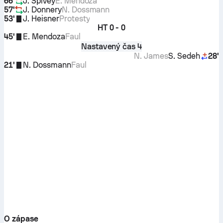
66'
J. Spivey
E. Mendoza
57'
J. Donnery
N. Dossmann
53'
J. Heisner
Protesty
HT
0 - 0
45'
E. Mendoza
Faul
Nastavený čas 4
N. James
S. Sedeh
28'
21'
N. Dossmann
Faul
O zápase