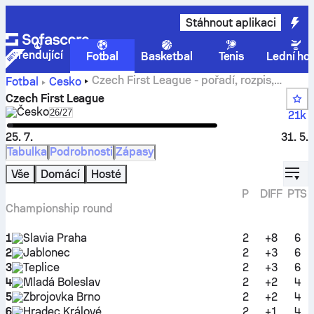
Stáhnout aplikaci
Trendující
Fotbal
Basketbal
Tenis
Lední ho
Czech First League - pořadí, rozpis,
Fotbal
Česko
výsledky a statistiky
Czech First League
Česko
Select season in unique tournament header
26/27
21k
25. 7.
31. 5.
Tabulka
Podrobnosti
Zápasy
displ
Vše
Domácí
Hosté
P
DIFF
PTS
Championship round
1
Slavia Praha
2
+8
6
2
Jablonec
2
+3
6
3
Teplice
2
+3
6
4
Mladá Boleslav
2
+2
4
5
Zbrojovka Brno
2
+2
4
6
Hradec Králové
2
+1
4