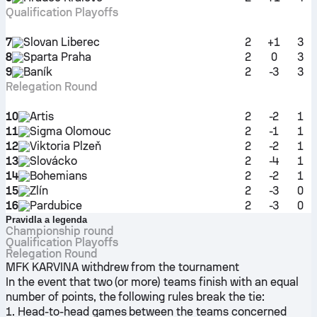
Qualification Playoffs
7
Slovan Liberec
2
+1
3
8
Sparta Praha
2
0
3
9
Baník
2
-3
3
Relegation Round
10
Artis
2
-2
1
11
Sigma Olomouc
2
-1
1
12
Viktoria Plzeň
2
-2
1
13
Slovácko
2
-4
1
14
Bohemians
2
-2
1
15
Zlín
2
-3
0
16
Pardubice
2
-3
0
Pravidla a legenda
Championship round
Qualification Playoffs
Relegation Round
MFK KARVINA withdrew from the tournament
In the event that two (or more) teams finish with an equal
number of points, the following rules break the tie:
1. Head-to-head games between the teams concerned