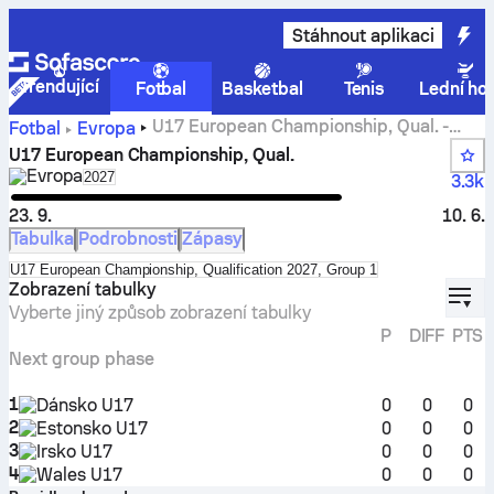
Stáhnout aplikaci
Trendující
Fotbal
Basketbal
Tenis
Lední ho
U17 European Championship, Qual. -
Fotbal
Evropa
pořadí, rozpis, výsledky a statistiky
U17 European Championship, Qual.
Evropa
Select season in unique tournament header
2027
3.3k
23. 9.
10. 6.
Tabulka
Podrobnosti
Zápasy
Select standings table in tournament standings
U17 European Championship, Qualification 2027, Group 1
displ
Zobrazení tabulky
Vyberte jiný způsob zobrazení tabulky
P
DIFF
PTS
Next group phase
1
Dánsko U17
0
0
0
2
Estonsko U17
0
0
0
3
Irsko U17
0
0
0
4
Wales U17
0
0
0