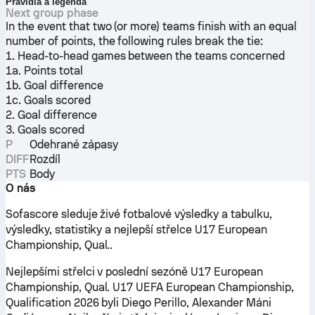
Pravidla a legenda
Next group phase
In the event that two (or more) teams finish with an equal
number of points, the following rules break the tie:
1. Head-to-head games between the teams concerned
1a. Points total
1b. Goal difference
1c. Goals scored
2. Goal difference
3. Goals scored
P
Odehrané zápasy
DIFF
Rozdíl
PTS
Body
O nás
Sofascore sleduje živé fotbalové výsledky a tabulku,
výsledky, statistiky a nejlepší střelce U17 European
Championship, Qual..
Nejlepšími střelci v poslední sezóně U17 European
Championship, Qual. U17 UEFA European Championship,
Qualification 2026 byli Diego Perillo, Alexander Máni