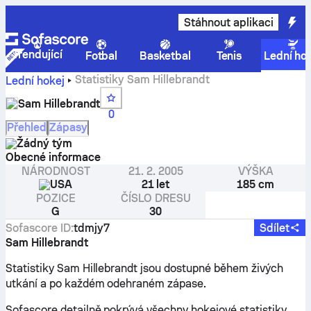
Stáhnout aplikaci
Trendující
Fotbal
Basketbal
Tenis
Lední ho
Statistiky Sam Hillebrandt
Lední hokej
Sam Hillebrandt
0
Přehled
Zápasy
Žádný tým
Obecné informace
NÁRODNOST
21. 2. 2005
VÝŠKA
USA
21 let
185 cm
POZICE
ČÍSLO DRESU
G
30
Sofascore ID
:
tdmjy7
Sdílet
Sam Hillebrandt
Statistiky Sam Hillebrandt jsou dostupné během živých
utkání a po každém odehraném zápase.
Sofascore detailně pokrývá všechny hokejové statistiky