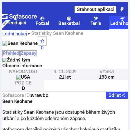
Stáhnout aplikaci
Trendující
Fotbal
Basketbal
Tenis
Lední ho
Statistiky Sean Keohane
Lední hokej
Sean Keohane
0
Přehled
Zápasy
Žádný tým
Obecné informace
NÁRODNOST
4. 11. 2004
VÝŠKA
USA
21 let
193 cm
POZICE
D
Sofascore ID
:
wrawbp
Sdílet
Sean Keohane
Statistiky Sean Keohane jsou dostupné během živých
utkání a po každém odehraném zápase.
Sofascore detailně pokrývá všechny hokejové statistiky