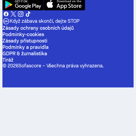
Když zábava skončí, dejte STOP
Zásady ochrany osobních údajů
Podminky-cookies
Zásady přístupnosti
Podmínky a pravidla
GDPR & žurnalistika
Tiráž
©
2026
Sofascore –
Všechna práva vyhrazena
.