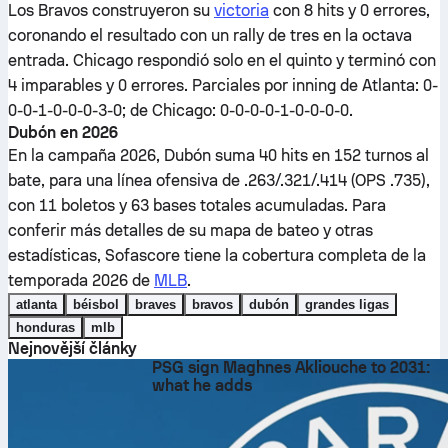
Los Bravos construyeron su
victoria
con 8 hits y 0 errores,
coronando el resultado con un rally de tres en la octava
entrada. Chicago respondió solo en el quinto y terminó con
4 imparables y 0 errores. Parciales por inning de Atlanta: 0-
0-0-1-0-0-0-3-0; de Chicago: 0-0-0-0-1-0-0-0-0.
Dubón en 2026
En la campaña 2026, Dubón suma 40 hits en 152 turnos al
bate, para una línea ofensiva de .263/.321/.414 (OPS .735),
con 11 boletos y 63 bases totales acumuladas. Para
conferir más detalles de su mapa de bateo y otras
estadísticas, Sofascore tiene la cobertura completa de la
temporada 2026 de
MLB
.
atlanta
béisbol
braves
bravos
dubón
grandes ligas
honduras
mlb
Nejnovější články
PSG sign Maghnes Akliouche to 2031:
what he adds