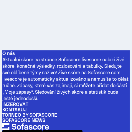
O nás
Aktuální skóre na stránce Sofascore livescore nabízí živé
skóre, konečné výsledky, rozlosování a tabulky. Sledujte
své oblíbené týmy naživo! Živé skóre na Sofascore.com
livescore je automaticky aktualizováno a nemusíte to dělat
ručně. Zápasy, které vás zajímají, si můžete přidat do části
„Moje zápasy“. Sledování živých skóre a statistik bude
ještě jednodušší.
INZEROVAT
KONTAKUJ
TORNEO BY SOFASCORE
SOFASCORE NEWS