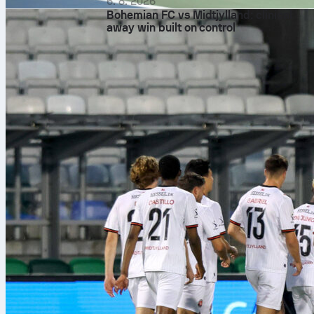
6. 8. 2026
Bohemian FC vs Midtjylland: clinical
away win built on control