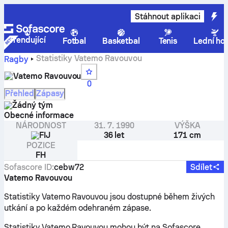
Stáhnout aplikaci
Trendující
Fotbal
Basketbal
Tenis
Lední ho
Statistiky Vatemo Ravouvou
Ragby
Vatemo Ravouvou
0
Přehled
Zápasy
Žádný tým
Obecné informace
NÁRODNOST
31. 7. 1990
VÝŠKA
FIJ
36 let
171 cm
POZICE
FH
Sofascore ID
:
cebw72
Sdílet
Vatemo Ravouvou
Statistiky Vatemo Ravouvou jsou dostupné během živých
utkání a po každém odehraném zápase.
Statistiky Vatemo Ravouvou mohou být na Sofascore