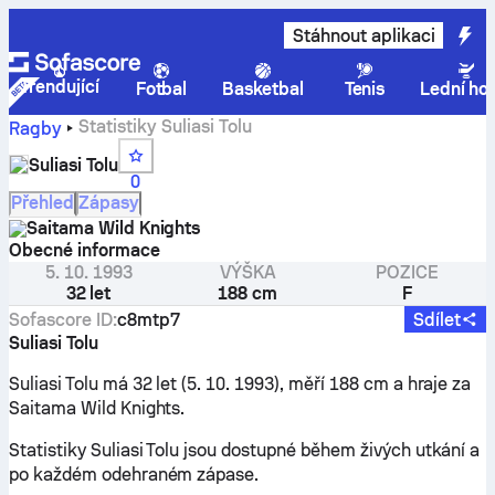
Stáhnout aplikaci
Trendující
Fotbal
Basketbal
Tenis
Lední ho
Statistiky Suliasi Tolu
Ragby
Suliasi Tolu
0
Přehled
Zápasy
Saitama Wild Knights
Obecné informace
5. 10. 1993
VÝŠKA
POZICE
32 let
188 cm
F
Sofascore ID
:
c8mtp7
Sdílet
Suliasi Tolu
Suliasi Tolu má 32 let (5. 10. 1993), měří 188 cm a hraje za
Saitama Wild Knights.
Statistiky Suliasi Tolu jsou dostupné během živých utkání a
po každém odehraném zápase.