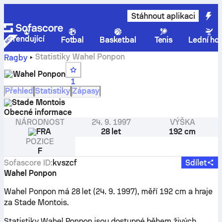
Stáhnout aplikaci
Trendující
Fotbal
Basketbal
Tenis
Lední ho
Statistiky Wahel Ponpon
Ragby
Wahel Ponpon
1
Přehled
Statistiky
Zápasy
Stade Montois
Obecné informace
NÁRODNOST
24. 9. 1997
VÝŠKA
FRA
28 let
192 cm
POZICE
F
Sofascore ID
:
kvszcf
Sdílet
Wahel Ponpon
Wahel Ponpon má 28 let (24. 9. 1997), měří 192 cm a hraje
za Stade Montois.
Statistiky Wahel Ponpon jsou dostupné během živých