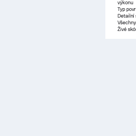
výkonu
Typ pov
Detailní
Všechny 
Živé sk