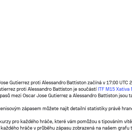
Jose Gutierrez
proti
Alessandro Battiston
začíná v 17:00 UTC 29
tierrez
proti
Alessandro Battiston
je součástí
ITF M15 Xativa
ápasů mezi
Oscar Jose Gutierrez
a
Alessandro Battiston
jsou t
tenisovým zápasem můžete najít detailní statistiky právě hra
kurzy pro každého hráče, které vám pomůžou s tipováním vít
 každého hráče v průběhu zápasu zobrazená na našem grafu 