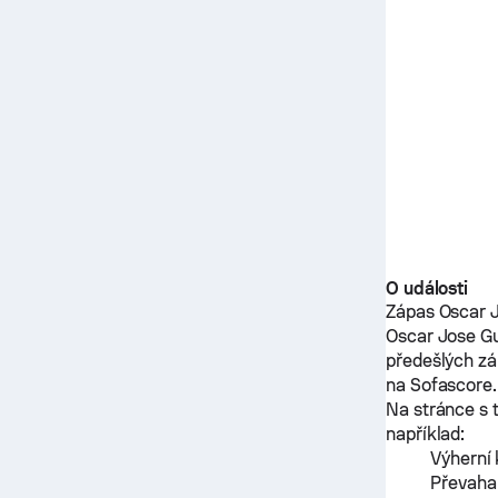
O události
Zápas
Oscar 
Oscar Jose Gu
předešlých z
na Sofascore.
Na stránce s 
například:
Výherní 
Převaha