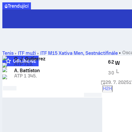
Trendující
Osca
Tenis
ITF muži
ITF M15 Xativa Men
,
Šestnáctifinále
O. J. Gutierrez
OBLÍBENÉ
6
2
W
ATP 713.
A. Battiston
L
3
0
ATP 1 345.
29. 7. 2025
1
H2H