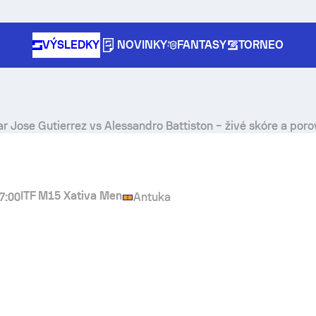
VÝSLEDKY
NOVINKY
FANTASY
TORNEO
r Jose Gutierrez
vs
Alessandro Battiston
– živé skóre a poro
ITF M15 Xativa Men
7:00
Antuka