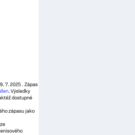
. 7. 2025 . Zápas
 Men
. Výsledky
aktéž dostupné
ného zápasu jako
ěze
tenisového