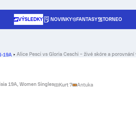
VÝSLEDKY
NOVINKY
FANTASY
TORNEO
Alice Pesci
vs
Gloria Ceschi
– živé skóre a porovnání
N-19A
nisia 19A, Women Singles
Kurt 7
Antuka