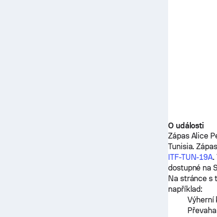
O události
Zápas
Alice P
Tunisia. Zápa
ITF-TUN-19A
.
dostupné na 
Na stránce s 
například:
Výherní 
Převaha