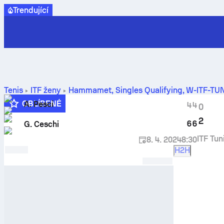
Trendující
Tenis
ITF ženy
Hammamet, Singles Qualifying, W-ITF-TU
OBLÍBENÉ
A. Pesci
4
4
0
2
6
6
G. Ceschi
ITF Tu
8. 4. 2024
8:30
H2H