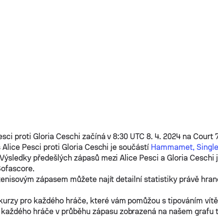
esci
proti
Gloria Ceschi
začíná v 8:30 UTC 8. 4. 2024 na Cour
s
Alice Pesci
proti
Gloria Ceschi
je součástí
Hammamet, Singles
 Výsledky předešlých zápasů mezi
Alice Pesci
a
Gloria Ceschi
j
Sofascore.
tenisovým zápasem můžete najít detailní statistiky právě hra
kurzy pro každého hráče, které vám pomůžou s tipováním vít
 každého hráče v průběhu zápasu zobrazená na našem grafu 