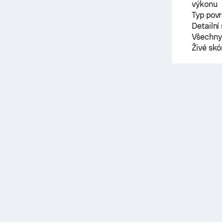
výkonu
Typ pov
Detailní
Všechny 
Živé sk