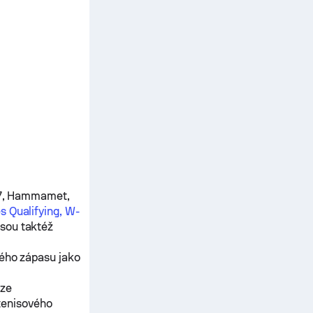
t 7, Hammamet,
 Qualifying, W-
sou taktéž
ného zápasu jako
ěze
tenisového