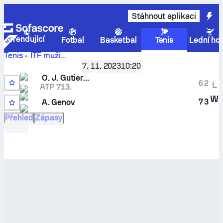
Stáhnout aplikaci
Trendující
Fotbal
Basketbal
Tenis
Lední ho
Tenis
ITF muži
Oscar
Benicarlo, Singles Qualifying, M-ITF-ESP-37A
7. 11. 2023
10:20
Jose Gutierrez
vs
Anthony Genov
– živé skóre a porovnání
O. J. Gutierrez
6
2
L
výsledků
ATP 713.
5
W
7
3
A. Genov
16
Přehled
Zápasy