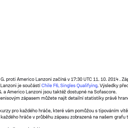
 G.
proti
Americo Lanzoni
začíná v 17:30 UTC 11. 10. 2014 . Z
 Lanzoni
je součástí
Chile F6, Singles Qualifying
. Výsledky pře
G.
a
Americo Lanzoni
jsou taktéž dostupné na Sofascore.
tenisovým zápasem můžete najít detailní statistiky právě hra
kurzy pro každého hráče, které vám pomůžou s tipováním vít
 každého hráče v průběhu zápasu zobrazená na našem grafu 