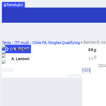
Trendující
Barrios G.
v
Tenis
ITF muži
Chile F6, Singles Qualifying
OBLÍBENÉ
G. Barrios
6
6
2
0
1
1
A. Lanzoni
11
H2H