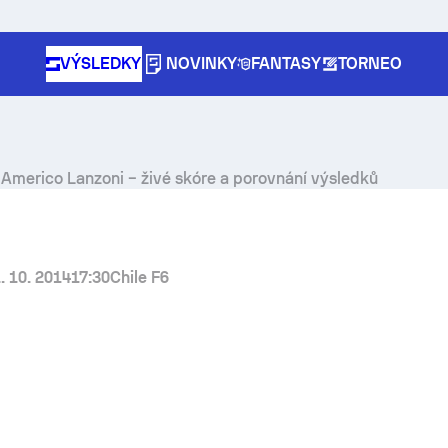
VÝSLEDKY
NOVINKY
FANTASY
TORNEO
s
Americo Lanzoni
– živé skóre a porovnání výsledků
. 10. 2014
17:30
Chile F6