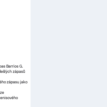
ápas
Barrios G.
dešlých zápasů
ného zápasu jako
ěze
tenisového