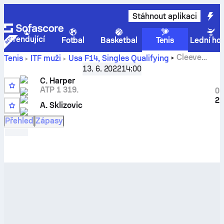
Stáhnout aplikaci
Trendující
Fotbal
Basketbal
Tenis
Lední ho
Cleeve
Tenis
ITF muži
Usa F14, Singles Qualifying
Harper
vs
Alex Sklizovic
– živé skóre a porovnání výsledků
13. 6. 2022
14:00
C. Harper
ATP 1 319.
0
2
A. Sklizovic
Přehled
Zápasy