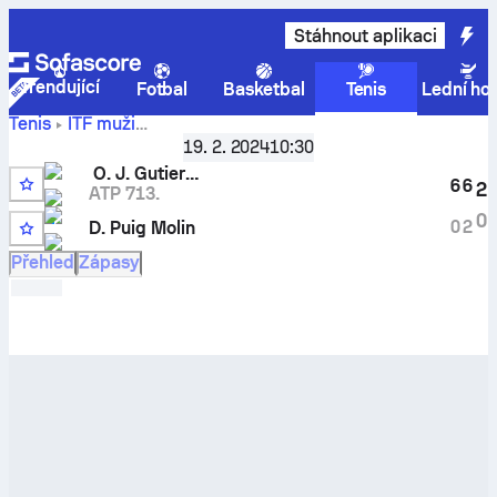
Stáhnout aplikaci
Trendující
Fotbal
Basketbal
Tenis
Lední ho
Tenis
ITF muži
Oscar Jose
Villena, Singles Qualifying, M-ITF-ESP-04A
19. 2. 2024
10:30
Gutierrez
vs
D. Puig Molin
– živé skóre a porovnání
O. J. Gutierrez
6
6
2
výsledků
ATP 713.
5
0
0
2
D. Puig Molin
Přehled
Zápasy