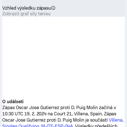
Vzhled výsledku zápasu
Zobrazit graf síly tenisu
O události
Zápas
Oscar Jose Gutierrez
proti
D. Puig Molin
začíná v
10:30 UTC 19. 2. 2024 na Court 21, Villena, Spain. Zápas
Oscar Jose Gutierrez
proti
D. Puig Molin
je součástí
Villena,
Singles Qualifying, M-ITF-ESP-04A
. Výsledky předešlých