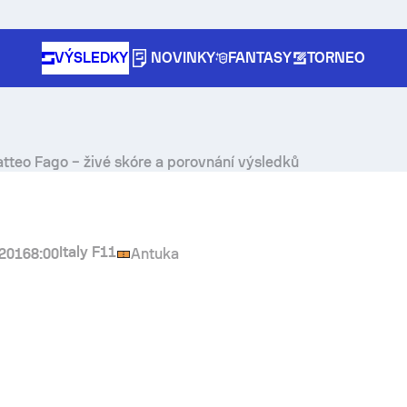
VÝSLEDKY
NOVINKY
FANTASY
TORNEO
tteo Fago
– živé skóre a porovnání výsledků
Italy F11
 2016
8:00
Antuka