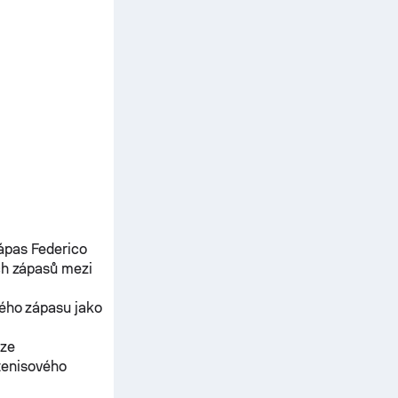
Zápas
Federico
ch zápasů mezi
ného zápasu jako
ěze
tenisového