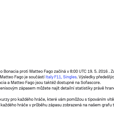
co Bonacia
proti
Matteo Fago
začíná v 8:00 UTC 19. 5. 2016 . 
Matteo Fago
je součástí
Italy F11, Singles
. Výsledky předešlý
acia
a
Matteo Fago
jsou taktéž dostupné na Sofascore.
tenisovým zápasem můžete najít detailní statistiky právě hra
kurzy pro každého hráče, které vám pomůžou s tipováním vít
 každého hráče v průběhu zápasu zobrazená na našem grafu 