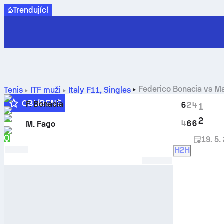
Trendující
Federico Bonacia
vs
Ma
Tenis
ITF muži
Italy F11, Singles
OBLÍBENÉ
F. Bonacia
6
2
4
1
Q
2
4
6
6
M. Fago
Q
19. 5.
H2H