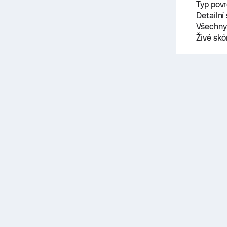
Typ pov
Detailní
Všechny 
Živé sk