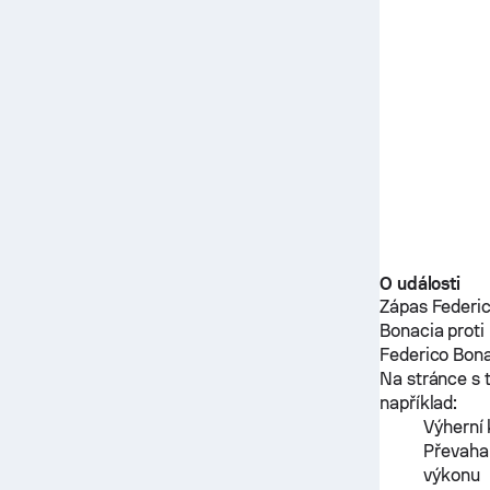
O události
Zápas
Federi
Bonacia
proti
Federico Bon
Na stránce s 
například:
Výherní 
Převaha
výkonu