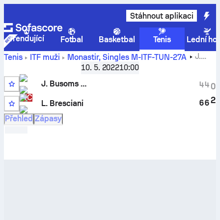
Stáhnout aplikaci
Trendující
Fotbal
Basketbal
Tenis
Lední ho
J.
Tenis
ITF muži
Monastir, Singles M-ITF-TUN-27A
Busoms Puig
vs
Lorenzo Bresciani
– živé skóre a
10. 5. 2022
10:00
porovnání výsledků
J. Busoms Puig
4
4
0
WC
2
6
6
L. Bresciani
Q
Přehled
Zápasy