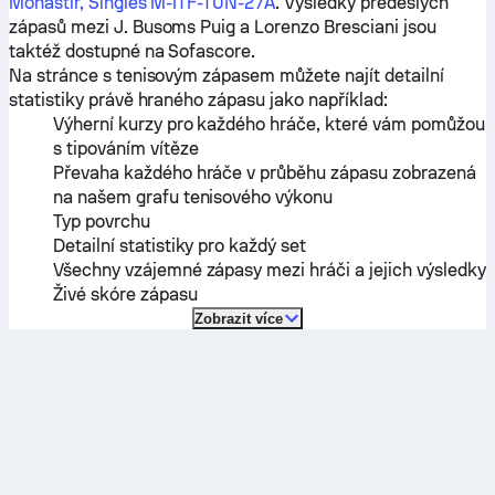
Monastir, Singles M-ITF-TUN-27A
. Výsledky předešlých
zápasů mezi
J. Busoms Puig
a
Lorenzo Bresciani
jsou
taktéž dostupné na Sofascore.
Na stránce s tenisovým zápasem můžete najít detailní
statistiky právě hraného zápasu jako například:
Výherní kurzy pro každého hráče, které vám pomůžou
s tipováním vítěze
Převaha každého hráče v průběhu zápasu zobrazená
na našem grafu tenisového výkonu
Typ povrchu
Detailní statistiky pro každý set
Všechny vzájemné zápasy mezi hráči a jejich výsledky
Živé skóre zápasu
Zobrazit více