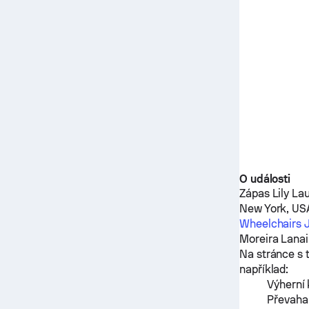
O události
Zápas
Lily La
New York, US
Wheelchairs J
Moreira Lanai
Na stránce s 
například:
Výherní 
Převaha