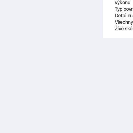
výkonu
Typ pov
Detailní
Všechny 
Živé sk