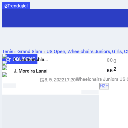
Trendující
Tenis
Grand Slam
US Open, Wheelchairs Juniors, Girls
,
Č
výsledků
OBLÍBENÉ
L. Lautenschlager
0
0
0
2
6
6
J. Moreira Lanai
Wheelchairs Juniors US
8. 9. 2022
17:20
H2H