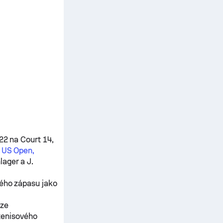
22 na Court 14,
í
US Open,
lager
a
J.
ného zápasu jako
ěze
tenisového