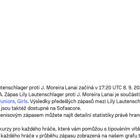
utenschlager
proti
J. Moreira Lanai
začíná v 17:20 UTC 8. 9. 20
A. Zápas
Lily Lautenschlager
proti
J. Moreira Lanai
je součást
uniors, Girls
. Výsledky předešlých zápasů mezi
Lily Lautensch
jsou taktéž dostupné na Sofascore.
tenisovým zápasem můžete najít detailní statistiky právě hra
kurzy pro každého hráče, které vám pomůžou s tipováním vít
 každého hráče v průběhu zápasu zobrazená na našem grafu 