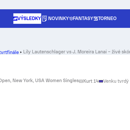
VÝSLEDKY
NOVINKY
FANTASY
TORNEO
Lily Lautenschlager
vs
J. Moreira Lanai
– živé skó
tvrtfinále
 Open, New York, USA Women Singles
Kurt 14
Venku tvrdý