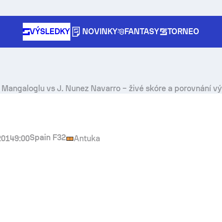
VÝSLEDKY
NOVINKY
FANTASY
TORNEO
e Mangaloglu
vs
J. Nunez Navarro
– živé skóre a porovnání v
Spain F32
 2014
9:00
Antuka