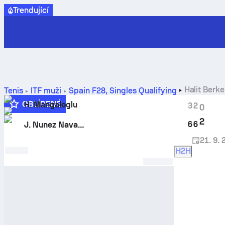
Trendující
Halit Berk
Tenis
ITF muži
Spain F28, Singles Qualifying
OBLÍBENÉ
H. Mangaloglu
3
2
0
2
6
6
J. Nunez Navarro
21. 9.
H2H