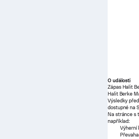
O události
Zápas
Halit 
Halit Berke M
Výsledky pře
dostupné na 
Na stránce s 
například:
Výherní 
Převaha