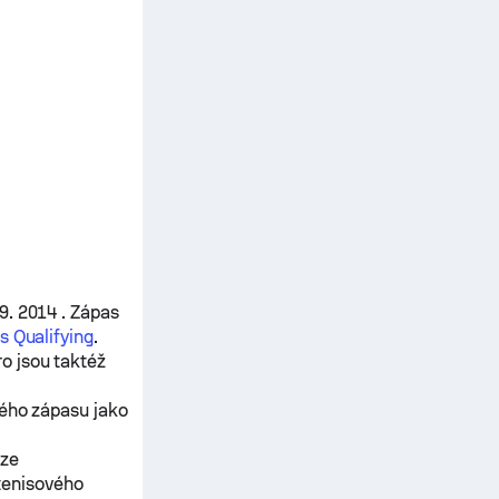
9. 2014 . Zápas
s Qualifying
.
ro
jsou taktéž
ného zápasu jako
ěze
tenisového