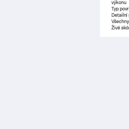
výkonu
Typ pov
Detailní
Všechny 
Živé sk