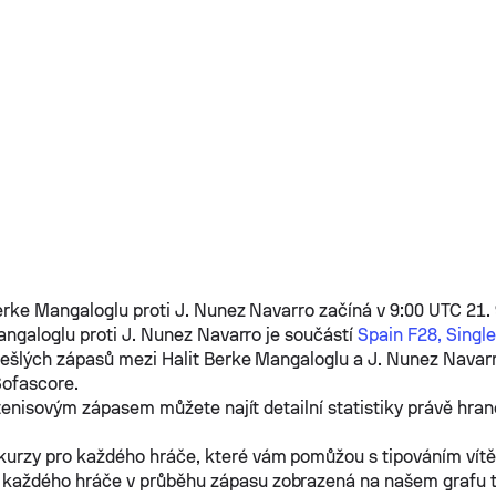
Berke Mangaloglu
proti
J. Nunez Navarro
začíná v 9:00 UTC 21. 
angaloglu
proti
J. Nunez Navarro
je součástí
Spain F28, Single
dešlých zápasů mezi
Halit Berke Mangaloglu
a
J. Nunez Navar
Sofascore.
tenisovým zápasem můžete najít detailní statistiky právě hra
kurzy pro každého hráče, které vám pomůžou s tipováním vít
 každého hráče v průběhu zápasu zobrazená na našem grafu 