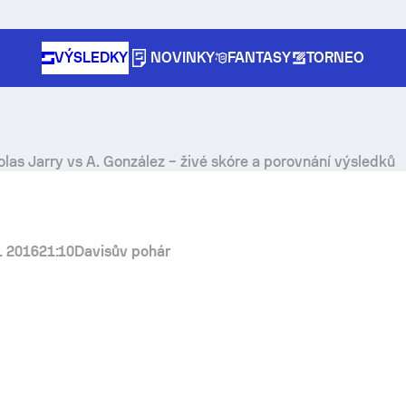
VÝSLEDKY
NOVINKY
FANTASY
TORNEO
olas Jarry
vs
A. González
– živé skóre a porovnání výsledků
. 2016
21:10
Davisův pohár