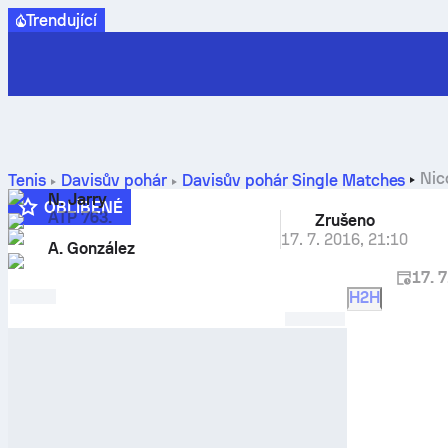
Trendující
Nic
Tenis
Davisův pohár
Davisův pohár Single Matches
N. Jarry
OBLÍBENÉ
ATP 763.
Zrušeno
17. 7. 2016
,
21:10
A. González
17. 7
H2H