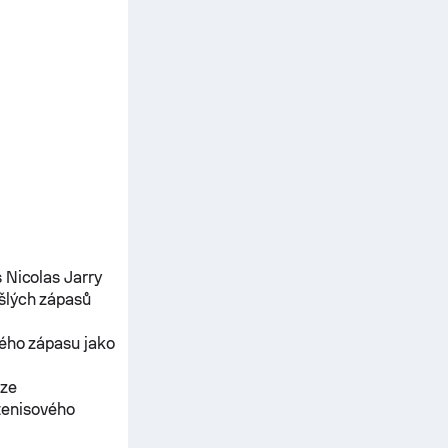
s
Nicolas Jarry
ešlých zápasů
ného zápasu jako
ěze
tenisového