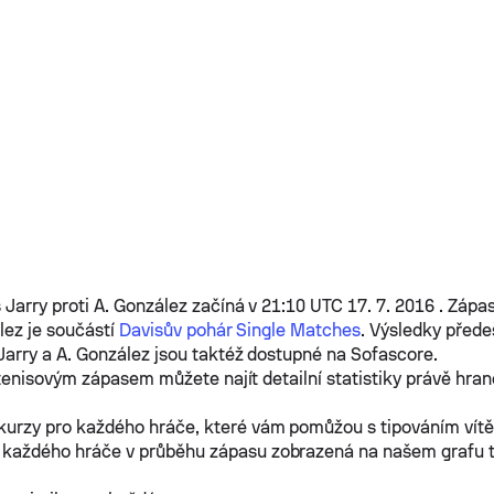
 Jarry
proti
A. González
začíná v 21:10 UTC 17. 7. 2016 . Zápa
lez
je součástí
Davisův pohár Single Matches
. Výsledky před
Jarry
a
A. González
jsou taktéž dostupné na Sofascore.
tenisovým zápasem můžete najít detailní statistiky právě hra
kurzy pro každého hráče, které vám pomůžou s tipováním vít
 každého hráče v průběhu zápasu zobrazená na našem grafu 