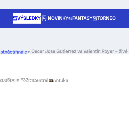
VÝSLEDKY
NOVINKY
FANTASY
TORNEO
Oscar Jose Gutierrez
vs
Valentin Royer
– živé
stnáctifinále
Spain F32
6:00
Central
Antuka