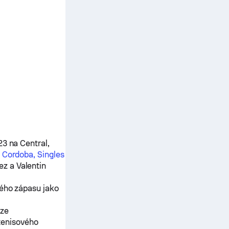
23 na Central,
í
Cordoba, Singles
ez
a
Valentin
ného zápasu jako
ěze
tenisového