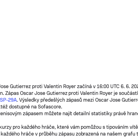
Jose Gutierrez
proti
Valentin Royer
začíná v 16:00 UTC 6. 6. 20
in. Zápas
Oscar Jose Gutierrez
proti
Valentin Royer
je součást
ESP-29A
. Výsledky předešlých zápasů mezi
Oscar Jose Gutierr
ktéž dostupné na Sofascore.
tenisovým zápasem můžete najít detailní statistiky právě hra
kurzy pro každého hráče, které vám pomůžou s tipováním vít
 každého hráče v průběhu zápasu zobrazená na našem grafu 