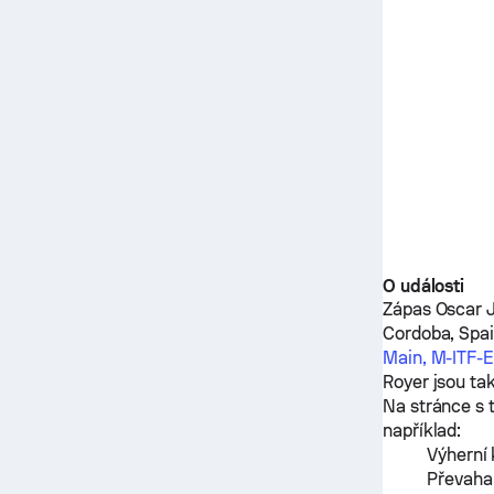
O události
Zápas
Oscar 
Cordoba, Spa
Main, M-ITF-
Royer
jsou ta
Na stránce s 
například:
Výherní 
Převaha