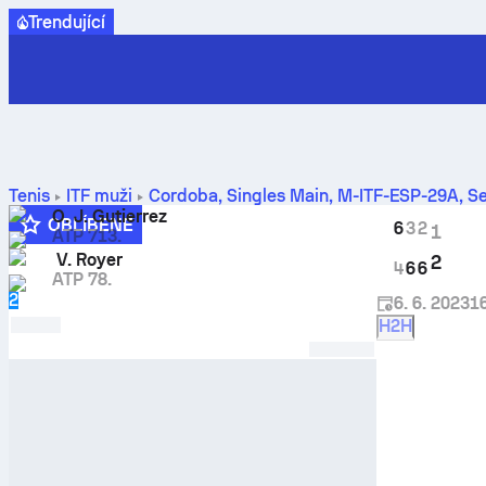
Trendující
Tenis
ITF muži
Cordoba, Singles Main, M-ITF-ESP-29A
,
Še
porovnání výsledků
O. J. Gutierrez
OBLÍBENÉ
6
3
2
1
ATP 713.
V. Royer
2
4
6
6
ATP 78.
2
6. 6. 2023
1
H2H