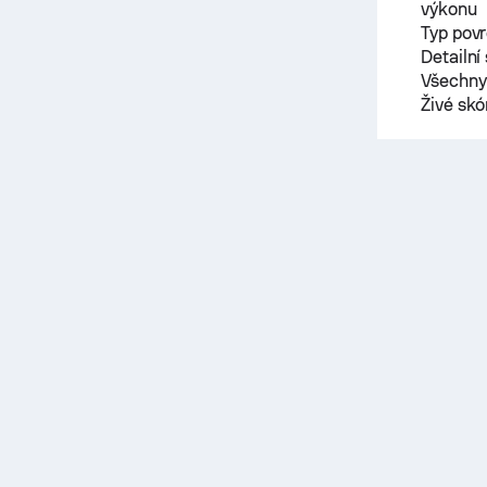
výkonu
Typ pov
Detailní
Všechny 
Živé sk