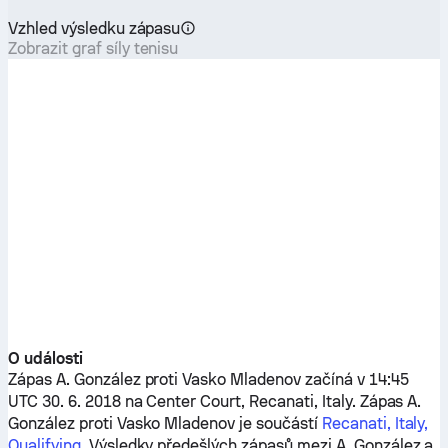
Vzhled výsledku zápasu
Zobrazit graf síly tenisu
O události
Zápas
A. González
proti
Vasko Mladenov
začíná v 14:45
UTC 30. 6. 2018 na Center Court, Recanati, Italy. Zápas
A.
González
proti
Vasko Mladenov
je součástí
Recanati, Italy,
Qualifying
. Výsledky předešlých zápasů mezi
A. González
a