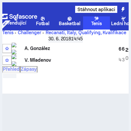
Stáhnout aplikaci
Trendující
Fotbal
Basketbal
Tenis
Lední ho
Tenis
Challenger
Recanati, Italy, Qualifying
,
Kvalifikace
A. González
vs
Vasko Mladenov
– živé skóre a porovnání
30. 6. 2018
14:45
výsledků
A. González
6
6
2
4
0
4
3
V. Mladenov
WC
Přehled
Zápasy