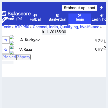
Stáhnout aplikaci
Trendující
Fotbal
Basketbal
Tenis
Lední ho
Tenis
ATP
250
Chennai, India, Qualifying
,
Kvalifikace
Alexander Kudryavtsev
vs
Vinayak Sharma Kaza
– živé
4. 1. 2015
5:30
skóre a porovnání výsledků
A. Kudryavtsev
4
7
6
1
2
2
6
6
7
V. Kaza
Přehled
Zápasy