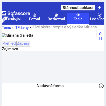
Stáhnout aplikaci
Trendující
Fotbal
Basketbal
Tenis
Lední ho
Živé skóre, rozpis a výsledky Miriana
Tenis
ITF ženy
Galietta
Miriana Galietta
11
Přehled
Zápasy
Zajímavé
Nedávná forma