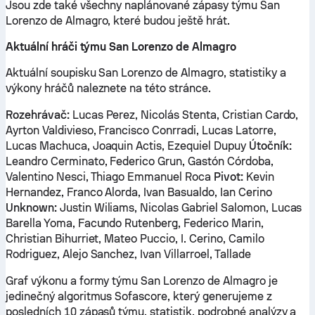
Jsou zde také všechny naplánované zápasy týmu San
Lorenzo de Almagro, které budou ještě hrát.
Aktuální hráči týmu San Lorenzo de Almagro
Aktuální soupisku San Lorenzo de Almagro, statistiky a
výkony hráčů naleznete na této stránce.
Rozehrávač:
Lucas Perez, Nicolás Stenta, Cristian Cardo,
Ayrton Valdivieso, Francisco Conrradi, Lucas Latorre,
Lucas Machuca, Joaquin Actis, Ezequiel Dupuy
Útočník:
Leandro Cerminato, Federico Grun, Gastón Córdoba,
Valentino Nesci, Thiago Emmanuel Roca
Pivot:
Kevin
Hernandez, Franco Alorda, Ivan Basualdo, Ian Cerino
Unknown:
Justin Wiliams, Nicolas Gabriel Salomon, Lucas
Barella Yoma, Facundo Rutenberg, Federico Marin,
Christian Bihurriet, Mateo Puccio, I. Cerino, Camilo
Rodriguez, Alejo Sanchez, Ivan Villarroel, Tallade
Graf výkonu a formy týmu San Lorenzo de Almagro je
jedinečný algoritmus Sofascore, který generujeme z
posledních 10 zápasů týmu, statistik, podrobné analýzy a