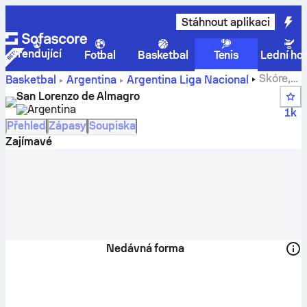
Stáhnout aplikaci
Trendující
Fotbal
Basketbal
Tenis
Lední ho
Skóre,
Basketbal
Argentina
Argentina Liga Nacional
pořadí, rozpis a hráči týmu San Lorenzo de Almagro
San Lorenzo de Almagro
Argentina
1k
Přehled
Zápasy
Soupiska
Zajímavé
Nedávná forma