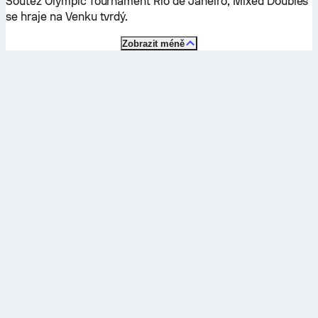
Soutěž Olympic Tournament Rio de Janeiro, Mixed Doubles
se hraje na
Venku tvrdý
.
Zobrazit méně