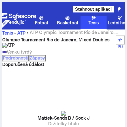
Stáhnout aplikaci
Trendující
Fotbal
Basketbal
Tenis
Lední ho
ATP Olympic Tournament Rio de Janeiro,
Tenis
ATP
Mixed Doubles – živá skóre, výsledky a zápasy
Olympic Tournament Rio de Janeiro, Mixed Doubles
ATP
20
Venku tvrdý
Podrobnosti
Zápasy
Doporučená údálost
Mattek-Sands B / Sock J
Držitelky titulu