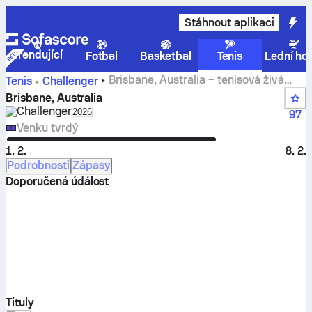
Stáhnout aplikaci
Trendující
Fotbal
Basketbal
Tenis
Lední ho
Brisbane, Australia – tenisová živá
Tenis
Challenger
skóre, výsledky a zápasy ve skupině
Brisbane, Australia
Challenger
Select season in unique tournament header
2026
97
Venku tvrdý
1. 2.
8. 2.
Podrobnosti
Zápasy
Doporučená údálost
Tituly