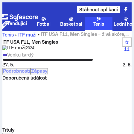
Stáhnout aplikaci
Trendující
Fotbal
Basketbal
Tenis
Lední ho
ITF USA F11, Men Singles – živá skóre,
Tenis
ITF muži
výsledky a zápasy
ITF USA F11, Men Singles
ITF muži
Select season in unique tournament header
2024
11
Venku tvrdý
27. 5.
2. 6.
Podrobnosti
Zápasy
Doporučená údálost
Tituly