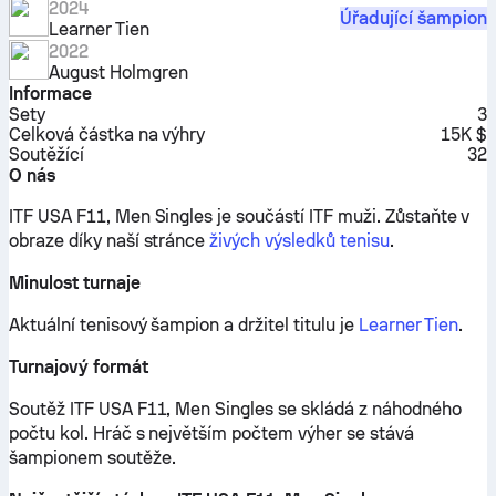
2024
Úřadující šampion
Learner Tien
2022
August Holmgren
Informace
Sety
3
Celková částka na výhry
15K $
Soutěžící
32
O nás
ITF USA F11, Men Singles je součástí ITF muži.
Zůstaňte v
obraze díky naší stránce
živých výsledků tenisu
.
Minulost turnaje
Aktuální tenisový šampion a držitel titulu je
Learner Tien
.
Turnajový formát
Soutěž ITF USA F11, Men Singles se skládá z náhodného
počtu kol. Hráč s největším počtem výher se stává
šampionem soutěže.