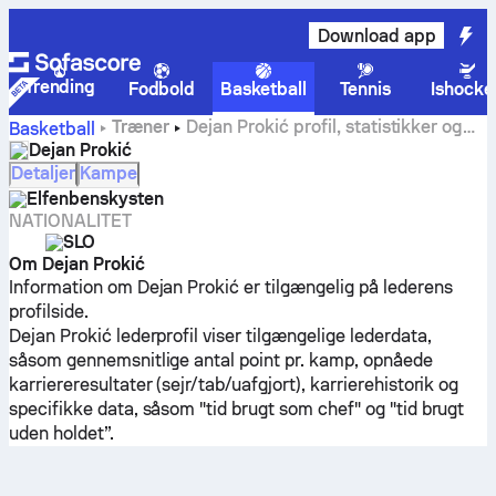
Download app
Trending
Fodbold
Basketball
Tennis
Ishocke
Træner
Dejan Prokić profil, statistikker og
Basketball
karrierehistorik
Dejan Prokić
Detaljer
Kampe
Elfenbenskysten
NATIONALITET
SLO
Om Dejan Prokić
Information om Dejan Prokić er tilgængelig på lederens
profilside.
Dejan Prokić lederprofil viser tilgængelige lederdata,
såsom gennemsnitlige antal point pr. kamp, opnåede
karriereresultater (sejr/tab/uafgjort), karrierehistorik og
specifikke data, såsom "tid brugt som chef" og "tid brugt
uden holdet”.