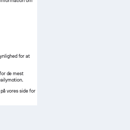
e information om
ynlighed for at
for de mest
ailymotion.
 på vores side for