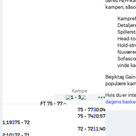
deres H2H-kam
kampen, sås
Kamprefe
Detaljer
Spillerst
Head-to
Hold-st
Nuværen
Sofascor
vinde k
Beşiktaş Gain
populære kamp
Kampe
Hvis du er int
1
-
3
dagens basket
FT
75 - 77
75 - 77
0:04
3
75 - 74
0:57
2
1:19
75 - 72
3
72 - 72
1:40
1
2:10
72 - 71
1