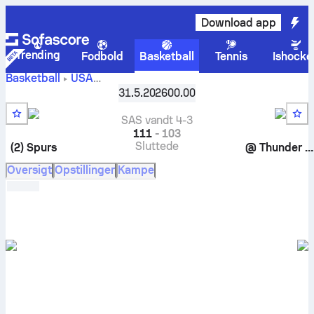
Download app
Trending
Fodbold
Basketball
Tennis
Ishocke
Basketball
USA
NBA, Slutspil Kampe
,
Western conference finals
31.5.2026
00.00
Oklahoma City Thunder mod San Antonio Spurs livescore,
head-to-head, program, forudsigelser og statistikker
SAS vandt 4-3
111
-
103
Sluttede
(2)
Spurs
@
Thunder
(1
Oversigt
Opstillinger
Kampe