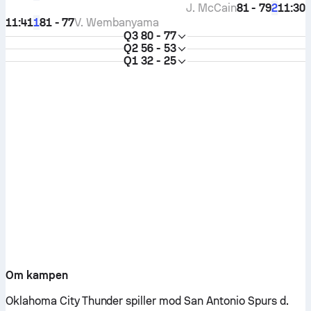
J. McCain
81 - 79
11:30
2
11:41
81 - 77
V. Wembanyama
1
Q3
80 - 77
Q2
56 - 53
Q1
32 - 25
Om kampen
Oklahoma City Thunder spiller mod San Antonio Spurs d.