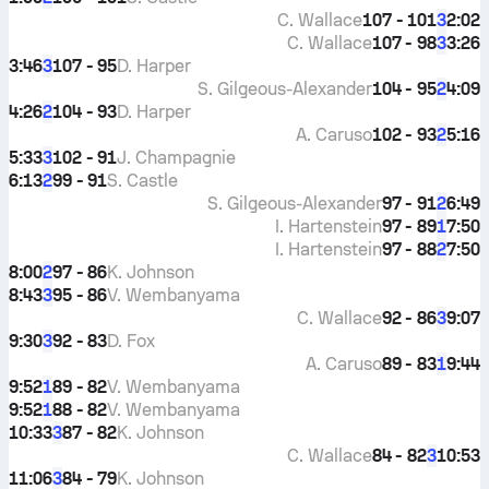
C. Wallace
107 - 101
2:02
3
C. Wallace
107 - 98
3:26
3
3:46
107 - 95
D. Harper
3
S. Gilgeous-Alexander
104 - 95
4:09
2
4:26
104 - 93
D. Harper
2
A. Caruso
102 - 93
5:16
2
5:33
102 - 91
J. Champagnie
3
6:13
99 - 91
S. Castle
2
S. Gilgeous-Alexander
97 - 91
6:49
2
I. Hartenstein
97 - 89
7:50
1
I. Hartenstein
97 - 88
7:50
2
8:00
97 - 86
K. Johnson
2
8:43
95 - 86
V. Wembanyama
3
C. Wallace
92 - 86
9:07
3
9:30
92 - 83
D. Fox
3
A. Caruso
89 - 83
9:44
1
9:52
89 - 82
V. Wembanyama
1
9:52
88 - 82
V. Wembanyama
1
10:33
87 - 82
K. Johnson
3
C. Wallace
84 - 82
10:53
3
11:06
84 - 79
K. Johnson
3