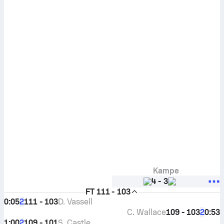
Kampe
4
-
3
FT
111 - 103
0:05
111 - 103
D. Vassell
2
C. Wallace
109 - 103
0:53
2
1:00
109 - 101
S. Castle
2