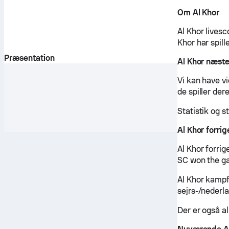
Om Al Khor
Al Khor livesc
Khor har spille
Præsentation
Al Khor næst
Vi kan have v
de spiller de
Statistik og s
Al Khor forri
Al Khor forri
SC won the g
Al Khor kampf
sejrs-/nederl
Der er også al