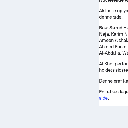
Nuværende Al 
Aktuelle oplys
denne side.
Bak:
Saoud Ha
Naja, Karim 
Ameen Alshal
Ahmed Koami
Al-Abdulla, W
Al Khor perfo
holdets sidste
Denne graf ka
For at se dag
side
.