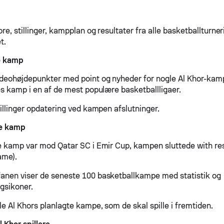
ore, stillinger, kampplan og resultater fra alle basketballturne
t.
e kamp
ideohøjdepunkter med point og nyheder for nogle Al Khor-kam
res kamp i en af de mest populære basketballligaer.
tillinger opdatering ved kampen afslutninger.
ge kamp
ge kamp var mod Qatar SC i Emir Cup, kampen sluttede with res
ame).
anen viser de seneste 100 basketballkampe med statistik og
agsikoner.
le Al Khors planlagte kampe, som de skal spille i fremtiden.