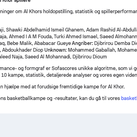
Khor spillere
ninger om Al Khors holdopstilling, statistik og spillerperform
ji, Shawki Abdelhamid Ismeil Ghanem, Adam Rashid Al-Abdulla
Naja, Ahmed I A M Fouda, Turki Ahmed Ismael, Saeed Almoha
aq, Bebe Malik, Ababacar Gueye
Angriber:
Djibrirou Demba D
, Abdoukhader Diop
Unknown:
Mohammed Gaballah, Mohame
aleed Naja, Saeed Al Mohannadi, Djibrirou Dioum
rmance- og formgraf er Sofascores unikke algoritme, som vi g
 10 kampe, statistik, detaljerede analyser og vores egen viden
n hjælpe med at forudsige fremtidige kampe for Al Khor.
ens basketballkampe og -resultater, kan du gå til vores
basketb