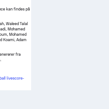
ance kan findes på
h, Waleed Talal
nnadi, Mohamed
ioum, Mohamed
d Koami, Adam
enererer fra
.
all livescore-