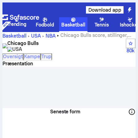
Download app
Trending
Fodbold
Basketball
Tennis
Ishocke
Chicago Bulls score, stillinger,
Basketball
USA
NBA
kampplan og spillere
Chicago Bulls
USA
80k
Oversigt
Kampe
Trup
Præsentation
Seneste form