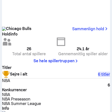
Chicago Bulls
Sammenlign hold
Holdinfo
26
24.1
år
Total antal spillere
Gennemsnitlig spiller alder
Se hele spillertruppen
Titler
Sejre i alt
6 titler
NBA
6
Konkurrencer
NBA
NBA Preseason
NBA Summer League
Info