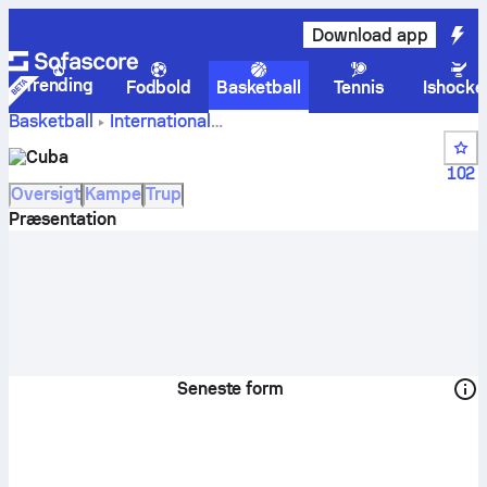
Download app
Trending
Fodbold
Basketball
Tennis
Ishocke
Basketball
International
Cuba score,
FIBA Centrobasket Championship Women
Cuba
stillinger, kampplan og spillere
102
Oversigt
Kampe
Trup
Præsentation
Seneste form