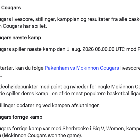
 Cougars
rs livescore, stillinger, kampplan og resultater fra alle bask
Cougars har spillet.
ugars næste kamp
ars spiller næste kamp den 1. aug. 2026 08.00.00 UTC mod P
arter, kan du følge
Pakenham vs Mckinnon Cougars
livescor
.
ideohøjdepunkter med point og nyheder for nogle Mckinnon 
de spiller deres kamp i en af de mest populære basketballligae
tillinger opdatering ved kampen afslutninger.
gars forrige kamp
gars forrige kamp var mod Sherbrooke i Big V, Women, kampe
56 (Mckinnon Cougars won the game).