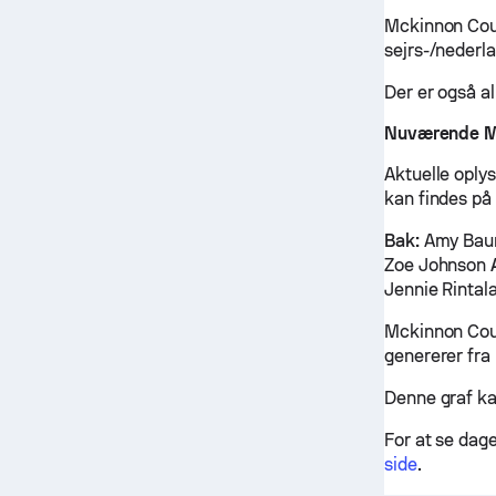
Mckinnon Cou
sejrs-/nederl
Der er også a
Nuværende Mc
Aktuelle oply
kan findes på
Bak:
Amy Baum,
Zoe Johnson
Jennie Rintal
Mckinnon Coug
genererer fra 
Denne graf ka
For at se dag
side
.