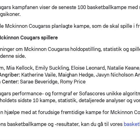
gars kampfanen viser de seneste 100 basketballkampe med st
agsikoner.
lle Mckinnon Cougarss planlagte kampe, som de skal spille i f
kinnon Cougars spillere
sninger om Mckinnon Cougarss holdopstilling, statistik og spi
 denne side.
 Mia Kellock, Emily Suckling, Eloise Leonard, Natalie Keane,
Angriber:
Katherine Vaile, Maighan Hedge, Javyn Nicholson
An
a
Center:
Sarae Beveridge, Romy Price
ars performance- og formgraf er Sofascores unikke algoritm
holdets sidste 10 kampe, statistik, detaljerede analyser og vo
n hjælpe med at forudsige fremtidige kampe for Mckinnon Co
ens basketballkampe og -resultater, kan du gå til vores
basketb