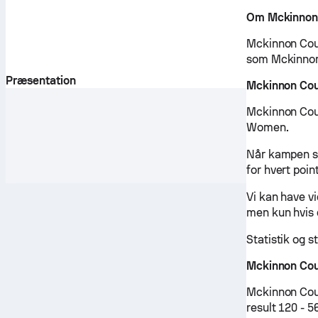
Om Mckinnon
Mckinnon Couga
som Mckinnon 
Præsentation
Mckinnon Co
Mckinnon Coug
Women.
Når kampen st
for hvert point
Vi kan have v
men kun hvis 
Statistik og s
Mckinnon Cou
Mckinnon Cou
result 120 - 