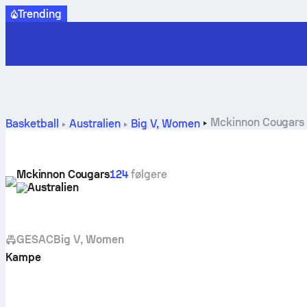
Trending
Mckinnon Cougars sc
Basketball
Australien
Big V, Women
Mckinnon Cougars
124
følgere
Australien
GESAC
Big V, Women
Kampe