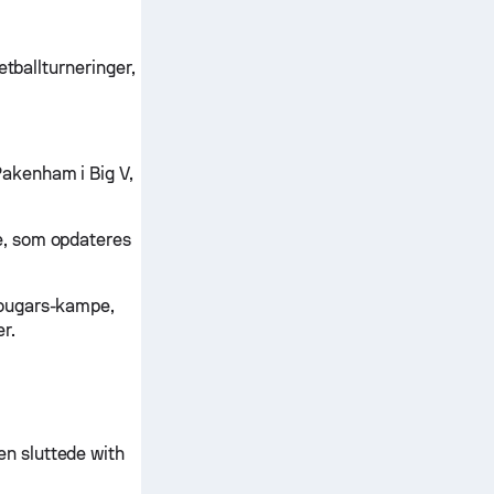
etballturneringer,
akenham i Big V,
e, som opdateres
Cougars-kampe,
r.
n sluttede with