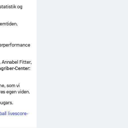
atistik og
remtiden.
llerperformance
 Annabel Fitter,
griber-Center:
e, som vi
res egen viden.
ugars.
all livescore-